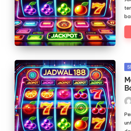
te
ba
Po
S
in
M
B
Pos
by
Pe
un