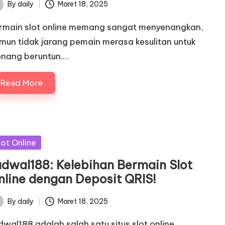
By
daily
Maret 18, 2025
ted
rmain slot online memang sangat menyenangkan,
mun tidak jarang pemain merasa kesulitan untuk
nang beruntun.…
Read More
sted
lot Online
adwal188: Kelebihan Bermain Slot
nline dengan Deposit QRIS!
By
daily
Maret 18, 2025
ted
dwal188 adalah salah satu situs slot online