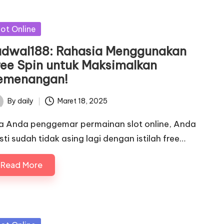
sted
lot Online
adwal188: Rahasia Menggunakan
ree Spin untuk Maksimalkan
emenangan!
By
daily
Maret 18, 2025
ted
ka Anda penggemar permainan slot online, Anda
sti sudah tidak asing lagi dengan istilah free…
Read More