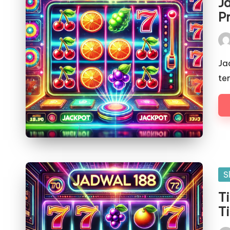
J
P
Pos
by
Ja
te
Po
S
in
T
T