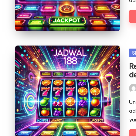
da
Po
S
in
R
d
Pos
by
Un
ad
ya