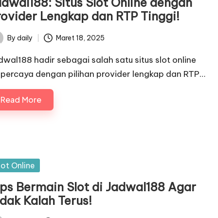
adwal188: Situs Slot Online dengan
rovider Lengkap dan RTP Tinggi!
By
daily
Maret 18, 2025
ted
dwal188 hadir sebagai salah satu situs slot online
rpercaya dengan pilihan provider lengkap dan RTP…
Read More
sted
lot Online
ips Bermain Slot di Jadwal188 Agar
idak Kalah Terus!