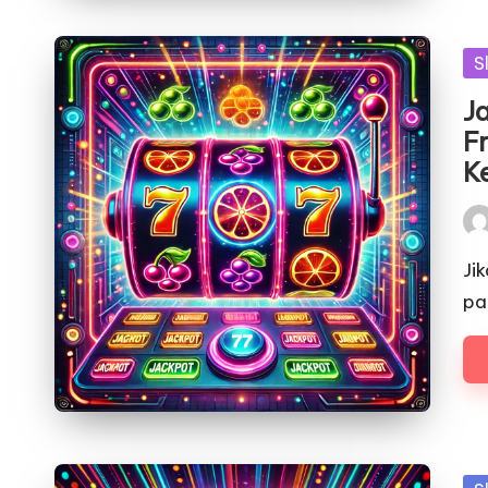
Po
S
in
J
F
K
Pos
by
Ji
pa